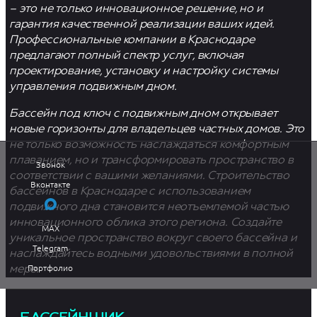
– это не только инновационное решение, но и
гарантия качественной реализации ваших идей.
Профессиональные компании в Краснодаре
предлагают полный спектр услуг, включая
проектирование, установку и настройку системы
управления подвижным дном.
Бассейн под ключ
с подвижным дном открывает
новые горизонты для владельцев частных домов. Это
не только возможность наслаждаться комфортным
плаванием, но и трансформировать пространство в
Звонок
соответствии с вашими желаниями.
Строительство
Вконтакте
бассейнов в Краснодаре
с использованием
подвижного дна становится неотъемлемой частью
инновационного облика этого региона. Создайте
MAX
уникальное пространство вокруг своего бассейна и
+7 (988) 385-94-04
Telegram
наслаждайтесь водными удовольствиями в полной
Портфолио
мере.
Vk
Telegram