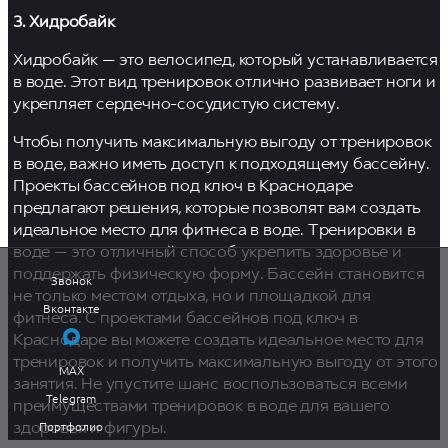
3. Хидробайк
Хидробайк — это велосипед, который устанавливается
в воде. Этот вид тренировок отлично развивает ноги и
укрепляет сердечно-сосудистую систему.
Чтобы получить максимальную выгоду от тренировок
в воде, важно иметь доступ к подходящему бассейну.
Проекты бассейнов под ключ в Краснодаре
предлагают решения, которые позволят вам создать
+7 (988) 385-94-04
идеальное место для фитнеса в воде. Тренировки в
воде — это отличный способ укрепить здоровье и
Vk
Telegram
поддержать физическую форму. Бассейн становится
Звонок
не только местом отдыха, но и площадкой для
Вконтакте
фитнеса. С проектами бассейнов под ключ в
Краснодаре вы можете создать идеальное место для
тренировок и получить максимальную выгоду от этого
MAX
занятия. Не упустите шанс воспользоваться всеми
Telegram
преимуществами тренировок в воде для вашего
Портфолио
здоровья и фигуры.