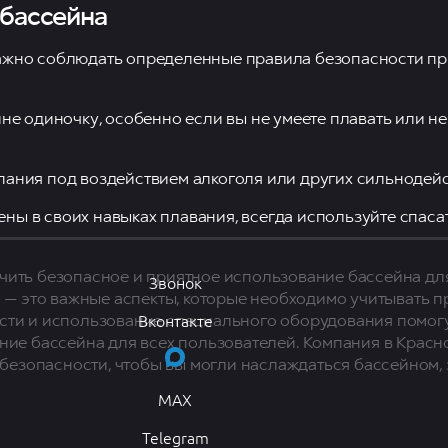
 бассейна
ажно соблюдать определенные правила безопасности п
йне одиночку, особенно если вы не умеете плавать или не
пания под воздействием алкоголя или других сильнодей
ены в своих навыках плавания, всегда используйте спаса
ить безопасное и приятное использование бассейна для
Звонок
 — это важные аспекты, которые необходимо учитывать п
Вконтакте
сти и использование специального оборудования помогу
ние бассейна для всех пользователей. Компания в Красн
 безопасности, чтобы вы могли наслаждаться бассейном, 
MAX
Telegram