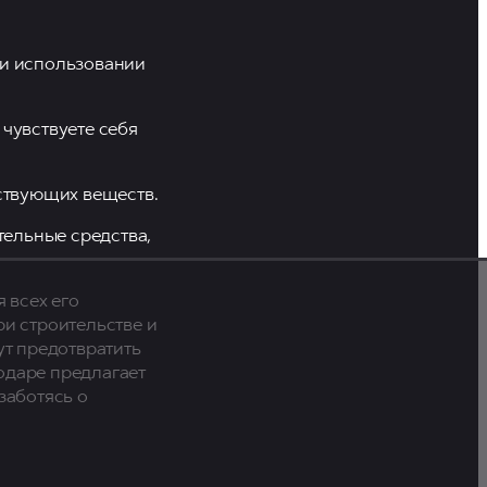
ри использовании
 чувствуете себя
ствующих веществ.
тельные средства,
 всех его
ри строительстве и
т предотвратить
одаре предлагает
заботясь о