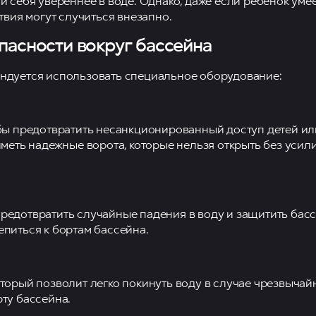
 себя увереннее в воде. Однако, даже если ребенок умее
твия могут случиться внезапно.
пасности вокруг бассейна
ендуется использовать специальное оборудование:
обы предотвратить несанкционированный доступ детей ил
иметь надежные ворота, которые нельзя открыть без усил
редотвратить случайные падения в воду и защитить басс
питься к бортам бассейна.
торый позволит легко покинуть воду в случае чрезвычай
ту бассейна.