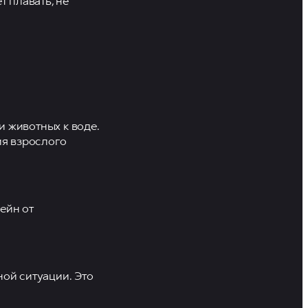
т плавать, не
и животных к воде.
ия взрослого
ейн от
ной ситуации. Это