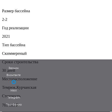
Размер бассейна
+7 (988) 385-94-04
2-2
Vk
Telegram
Год реализации
2021
Тип бассейна
Скиммереный
Сроки строительства
Звонок
30 дней
Вконтакте
Месторасположение
Темрюк,Курчанская
MAX
Стоимость
Telegram
Портфолио
700 000 ₽