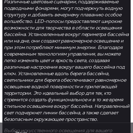
Различные цветовые сценарии, поддерживаемые
подводными фонарями, могут подчеркнуть водную
структуру и добавить вечернему плаванию особое
волшебство. LED-полосы предоставляют широкие
возможности для творчества в области освещения
бассейна. Установленные вокруг периметра бассейна
или на дне, они создают равномерное освещение и
при этом потребляют минимум энергии. Благодаря
современным технологиям управления, вы можете
легко изменять цвет и яркость света, создавая
различные настроения вокруг вашего
бассейна под
ключ
. Установленные вдоль берега бассейна,
светильники для берега обеспечивают равномерное
освещение водной поверхности и прилегающей
территории. Это идеальный выбор для тех, кто
стремится создать функциональное и в то же время
стильное освещение вокруг бассейна. Направленный
свет подчеркнет линии бассейна, а также сделает
безопасным окружающее пространство.
Выбор искусственного освещения для вашего
Звонок