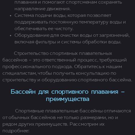
плавания и помогают спортсменам сохранять
+7 (988) 385-94-04
направление движения.
Система подачи воды, которая позволяет
Vk
Telegram
поддерживать постоянную температуру воды и
обеспечивать ее чистоту.
Оборудование для очистки воды от загрязнений,
включая фильтры и системы обработки воды.
Строительство спортивных плавательных
бассейнов – это ответственный процесс, требующий
профессионального подхода. Обратитесь к нашим
специалистам, чтобы получить консультацию по
строительству и оборудованию спортивного бассейна.
Бассейн для спортивного плавания –
преимущества
Спортивные плавательные бассейны отличаются
от обычных бассейнов не только размерами, но и
рядом других преимуществ. Рассмотрим их
подробнее: