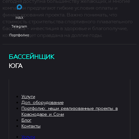
сегодня доступна большинству желающих, и многие
компании предлагают гибкие условия оплаты и
финансирования проекта. Важно понимать, что
MAX
стоимость строительства спортивного плавательного
Telegram
бассейна – инвестиция в здоровье и благополучие,
Портфолио
которая будет оправдана на долгие годы.
БАССЕЙНЩИК
ЮГА
Услуги
Доп. оборудование
Портфолио: наши реализованные проекты в
Краснодаре и Сочи
Блог
Контакты
Услуги