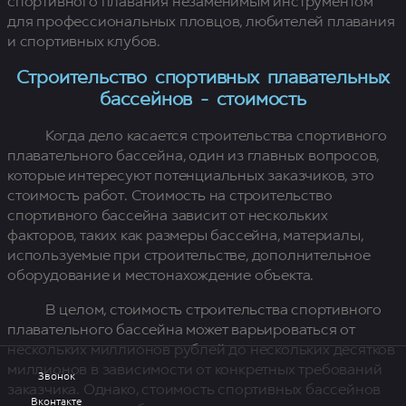
спортивного плавания незаменимым инструментом
для профессиональных пловцов, любителей плавания
и спортивных клубов.
Строительство спортивных плавательных
бассейнов - стоимость
Когда дело касается строительства спортивного
плавательного бассейна, один из главных вопросов,
которые интересуют потенциальных заказчиков, это
стоимость работ. Стоимость на строительство
спортивного бассейна зависит от нескольких
факторов, таких как размеры бассейна, материалы,
используемые при строительстве, дополнительное
оборудование и местонахождение объекта.
В целом, стоимость строительства спортивного
плавательного бассейна может варьироваться от
нескольких миллионов рублей до нескольких десятков
миллионов в зависимости от конкретных требований
Звонок
заказчика. Однако, стоимость спортивных бассейнов
Вконтакте