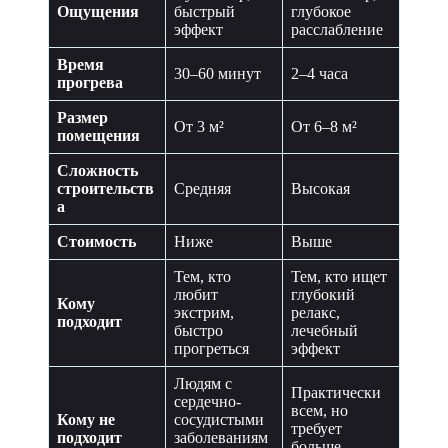
Ощущения
быстрый
глубокое
эффект
расслабление
Время
30–60 минут
2–4 часа
прогрева
Размер
От 3 м²
От 6–8 м²
помещения
Сложность
строительств
Средняя
Высокая
а
Стоимость
Ниже
Выше
Тем, кто
Тем, кто ищет
любит
глубокий
Кому
экстрим,
релакс,
подходит
быстро
лечебный
прогреться
эффект
Людям с
Практически
сердечно-
всем, но
Кому не
сосудистыми
требует
подходит
заболеваниям
больше