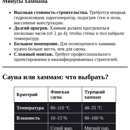
Минусы хаммама
Высокая стоимость строительства.
Требуется мощная
гидроизоляция, парогенератор, подогрев стен и пола,
массивные конструкции.
Долгий прогрев.
Хаммам должен прогреваться
несколько часов (от 2 до 4), чтобы стены и пол набрали
температуру.
Большое помещение.
Для полноценного хаммама
нужно больше места, чем для сауны.
Сложный монтаж.
Требует профессионального
проектирования и квалифицированных строителей.
Сауна или хаммам: что выбрать?
Финская
Турецкий
Критерий
сауна
хаммам
Температура
80–110 °C
40–55 °C
Влажность
10–15 %
90–100 %
Сухой жар,
Мягкий пар,