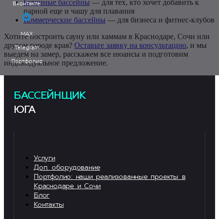
Бетонные бассейны
— для тех, кто хочет добавить к
Вконтакте
парной еще и чашу для плавания
Коммерческие бассейны
— для бизнеса и фитнес-клубов
MAX
Хотите построить сауну или хаммам в Краснодаре, Сочи или
другом городе края?
Оставьте заявку на консультацию
, и мы
Telegram
выедем на замер, расскажем все нюансы и подготовим
Портфолио
индивидуальное предложение.
БАССЕЙНЩИК
ЮГА
Услуги
Доп. оборудование
Портфолио: наши реализованные проекты в
Краснодаре и Сочи
Блог
Контакты